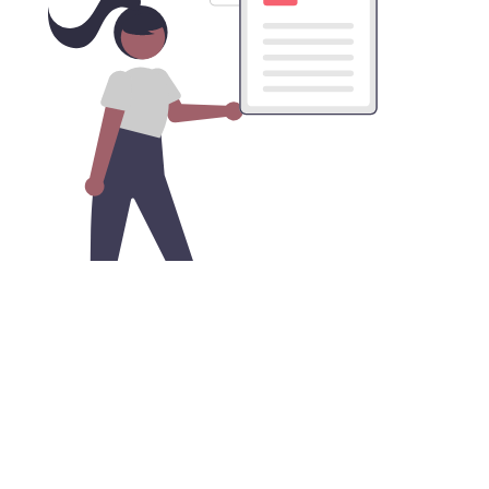
获取啊哈加速器VPN的安卓版本APK
文件
您可以在谷歌商店之外，直接从我们的网站下载安卓APK
安装文件，便捷地实现网络安全和隐私保护。只需开启安